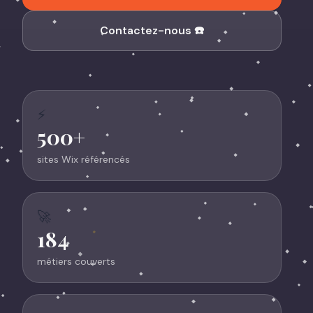
Contactez-nous ☎️
⚡
500+
sites Wix référencés
🚀
184
métiers couverts