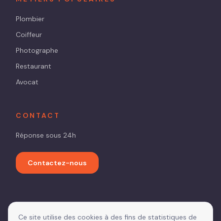
Plombier
Coiffeur
Photographe
Restaurant
Avocat
CONTACT
Réponse sous 24h
Contactez-nous
Ce site utilise des cookies à des fins de statistiques de
©
2026
referenceur-wix.fr — Expert SEO Wix n°1 Marketplace WIX.